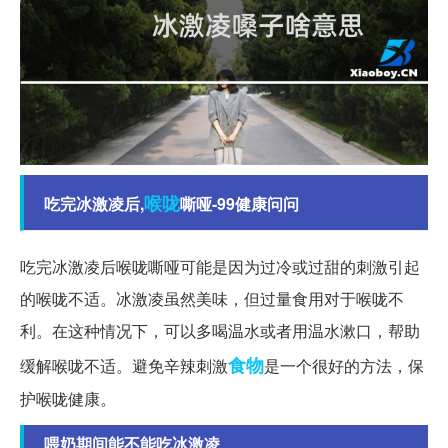
喉咙
吃完冰激凌后,
嘶哑-99健康问问
吃完冰激凌后喉咙嘶哑可能是因为过冷或过甜的刺激引起
的喉咙不适。冰激凌虽然美味，但过量食用对于喉咙不
利。在这种情况下，可以多喝温水或者用温水漱口，帮助
食物
缓解喉咙不适。避免辛辣刺激
是一个很好的方法，保
护喉咙健康。
喂奶期间能不能吃冰激凌