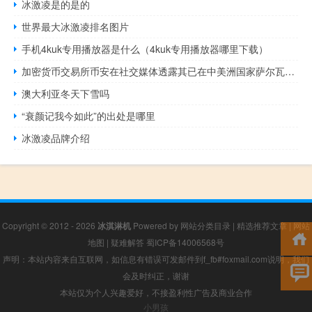
冰激凌是的是的
世界最大冰激凌排名图片
手机4kuk专用播放器是什么（4kuk专用播放器哪里下载）
加密货币交易所币安在社交媒体透露其已在中美洲国家萨尔瓦多获得全面运营许可为该国第一家获批注册的加密货币交易机构该机构因此已经在全球18个国家与地区获得批准与登记数量为所有加密货币交易机构之最
澳大利亚冬天下雪吗
“衰颜记我今如此”的出处是哪里
冰激凌品牌介绍
Copyright © 2012 - 2026
冰淇淋机
Powered by
网站分类目录
|
精选推荐文章
|
网站
地图
|
疑难解答
蜀ICP备14006568号
声明：本站内容来自互联网，如信息有错误可发邮件到f_fb#foxmail.com说明，我们
会及时纠正，谢谢
本站仅为个人兴趣爱好，不接盈利性广告及商业合作
小男孩