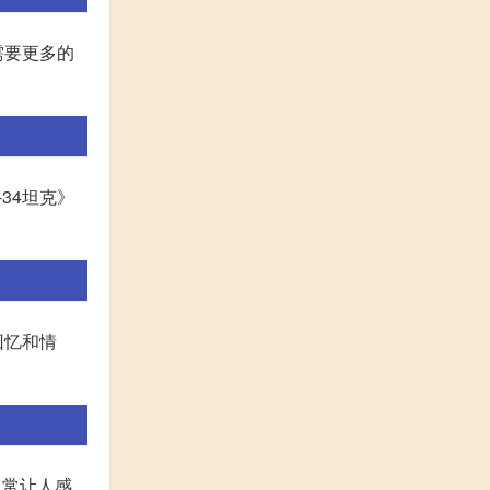
需要更多的
34坦克》
回忆和情
常常让人感