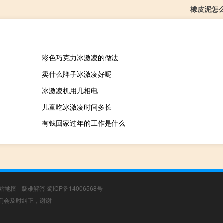
橡皮泥怎
彩色巧克力冰激凌的做法
卖什么牌子冰激凌好呢
冰激凌机用几相电
儿童吃冰激凌时间多长
有钱回家过年的工作是什么
站地图
|
疑难解答
蜀ICP备14006568号
，我们会及时纠正，谢谢