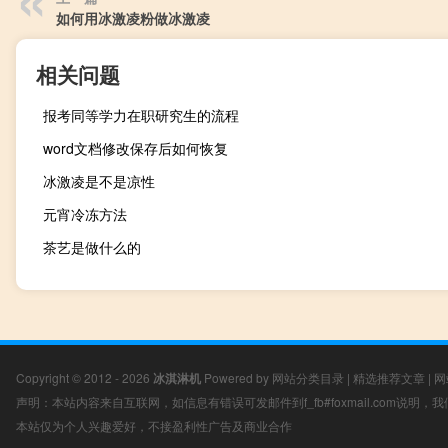
如何用冰激凌粉做冰激凌
相关问题
报考同等学力在职研究生的流程
word文档修改保存后如何恢复
冰激凌是不是凉性
元宵冷冻方法
茶艺是做什么的
Copyright © 2012 - 2026
冰淇淋机
Powered by
网站分类目录
|
精选推荐文章
|
网
声明：本站内容来自互联网，如信息有错误可发邮件到f_fb#foxmail.com说明
本站仅为个人兴趣爱好，不接盈利性广告及商业合作