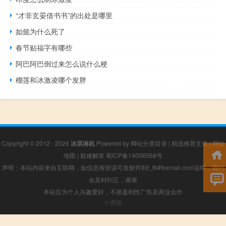
“才非玄晏借书书”的出处是哪里
如懿为什么死了
春节贴福字有哪些
阿巴阿巴倒过来怎么说什么梗
榴莲和冰激凌哪个发胖
Copyright © 2012 - 2026
冰淇淋机
Powered by
网站分类目录
|
精选推荐文章
|
网站
地图
|
疑难解答
蜀ICP备14006568号
声明：本站内容来自互联网，如信息有错误可发邮件到f_fb#foxmail.com说明，我们
会及时纠正，谢谢
本站仅为个人兴趣爱好，不接盈利性广告及商业合作
小男孩