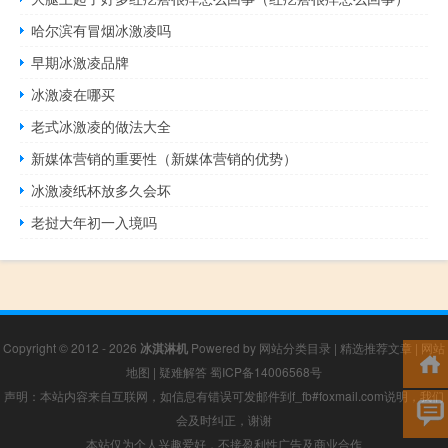
哈尔滨有冒烟冰激凌吗
早期冰激凌品牌
冰激凌在哪买
老式冰激凌的做法大全
新媒体营销的重要性（新媒体营销的优势）
冰激凌纸杯放多久会坏
老挝大年初一入境吗
Copyright © 2012 - 2026
冰淇淋机
Powered by
网站分类目录
|
精选推荐文章
|
网站
地图
|
疑难解答
蜀ICP备14006568号
声明：本站内容来自互联网，如信息有错误可发邮件到f_fb#foxmail.com说明，我们
会及时纠正，谢谢
本站仅为个人兴趣爱好，不接盈利性广告及商业合作