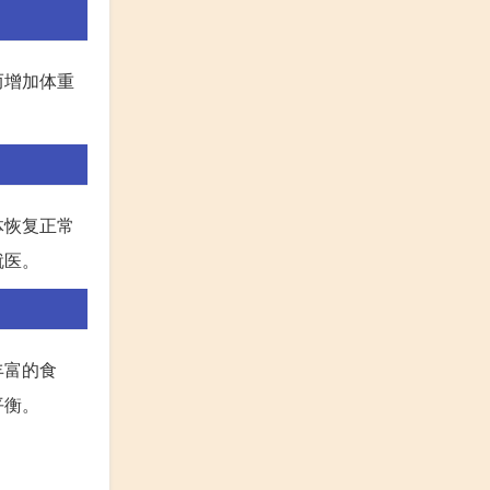
而增加体重
体恢复正常
就医。
丰富的食
平衡。