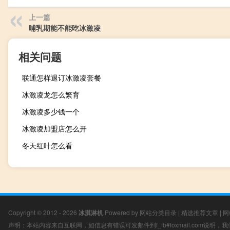
上一篇
哺乳期能不能吃冰激凌
相关问题
联通怎样退订冰激凌套餐
冰激凌龙怎么繁育
冰激凌多少钱一个
冰激凌加盟店怎么开
冬天红叶怎么看
Copyright © 2012 - 2026
冰淇淋机
Powered by
网站分类目录
|
精选推荐文章
|
网
声明：本站内容来自互联网，如信息有错误可发邮件到f_fb#foxmail.com说明