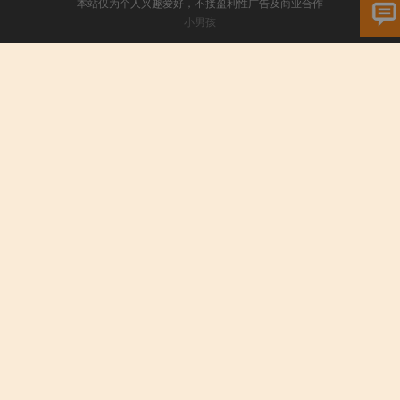
本站仅为个人兴趣爱好，不接盈利性广告及商业合作
小男孩