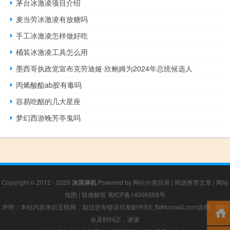
茅台冰激凌项目介绍
麦当劳冰激凌有放糖吗
手工冰激凌怎样做好吃
桶装冰激凌工具怎么用
墨西哥执政党宣布克劳迪娅·欣鲍姆为2024年总统候选人
丙烯酸酯ab胶有毒吗
容易吃醋的几大星座
梦幻西游晚芳亭鬼吗
Copyright © 2012 - 2026
冰淇淋机
Powered by
网站分类目录
|
精选推荐文章
|
网站
地图
|
疑难解答
蜀ICP备14006568号
声明：本站内容来自互联网，如信息有错误可发邮件到f_fb#foxmail.com说明，我们
会及时纠正，谢谢