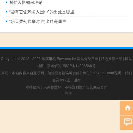
暂估入帐如何冲销
“尝有它舍鸡谬入园中”的出处是哪里
“乐天哭别师皋时”的出处是哪里
Copyright © 2012 - 2026
冰淇淋机
Powered by
网站分类目录
|
精选推荐文章
|
网站
地图
|
疑难解答
蜀ICP备14006568号
声明：本站内容来自互联网，如信息有错误可发邮件到f_fb#foxmail.com说明，我们
会及时纠正，谢谢
本站仅为个人兴趣爱好，不接盈利性广告及商业合作
小男孩