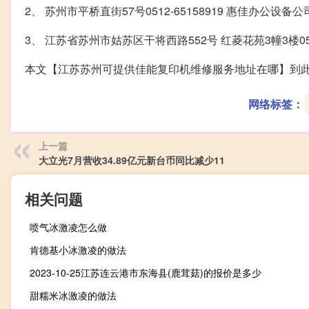
2、 苏州市平桥直街57号0512-65158919 惠佳办
3、 江苏省苏州市姑苏区干将西路552号 红菱花苑3幢3楼0
本文【江苏苏州可提供佳能复印机维修服务地址在哪】到
网络标签：
上一篇
大立光7月营收34.89亿元新台币同比减少11
相关问题
喷气冰激凌怎么做
肯德基小冰激凌的做法
2023-10-25江苏连云港市东海县(鹿茸菇)的报价是多少
甜糯米冰激凌的做法