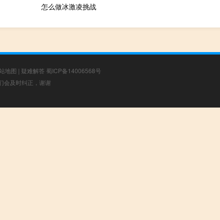
怎么做冰激凌挑战
站地图
|
疑难解答
蜀ICP备14006568号
，我们会及时纠正，谢谢