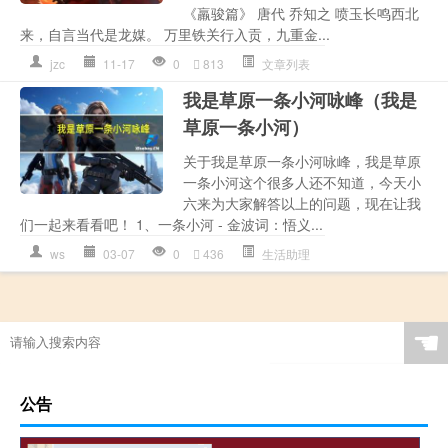
《羸骏篇》 唐代 乔知之 喷玉长鸣西北
来，自言当代是龙媒。 万里铁关行入贡，九重金...
jzc
11-17
0
813
文章列表
我是草原一条小河咏峰（我是
草原一条小河）
关于我是草原一条小河咏峰，我是草原
一条小河这个很多人还不知道，今天小
六来为大家解答以上的问题，现在让我
们一起来看看吧！ 1、一条小河 - 金波词：悟义...
ws
03-07
0
436
生活助理
☚
公告