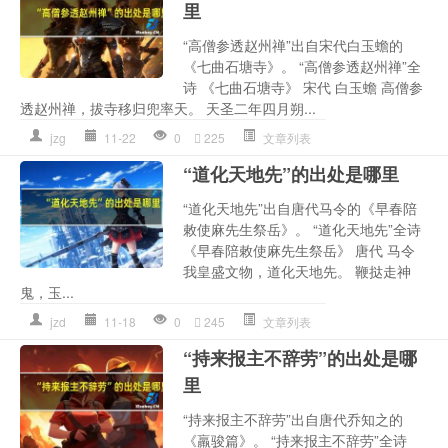
里
“高僧参透赵州禅”出自宋代白玉蟾的
《七曲石塘寺》。 “高僧参透赵州禅”全
诗 《七曲石塘寺》 宋代 白玉蟾 高僧参
透赵州禅，拔寺移归兜率天。 天圣二年四月朔...
jzg
11-22
0
225
文章列表
“道化天地先”的出处是哪里
“道化天地先”出自唐代马令的《早春陪
敕使麻先生祭岳》。 “道化天地先”全诗
《早春陪敕使麻先生祭岳》 唐代 马令
我皇盛文物，道化天地先。 鞭挞走神
鬼，玉...
jzd
11-18
0
245
文章列表
“持来报主不辞劳”的出处是哪
里
“持来报主不辞劳”出自唐代乔知之的
《羸骏篇》。 “持来报主不辞劳”全诗