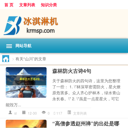
首 页
文章列表
知识分类
网站导航
>
有关“山川”的文章
森林防火古诗4句
关于森林防火的四句诗，这里为您整理
了一些： 1. \"林深草密需防火，星火燎
原危害多。众人齐心护林木，绿水青山
永长春。\" 2. \"虽是一点星星火，可它
能毁万...
sl
12-30
0
117
文章列表
“高僧参透赵州禅”的出处是哪