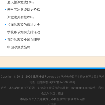
夏天拍冰激凌好吗
麦当劳冰激凌历史价格
冰激凌外卖推荐吗
拉面冰激凌的做法大全
学校春节如何安排活动
都匀冰激凌小屋在哪里
中国冰激凌品牌
Copyright © 2012 - 2026
冰淇淋机
Powered by
网站分类目录
|
精选推荐文章
|
网站
地图
|
疑难解答
蜀ICP备14006568号
声明：本站内容来自互联网，如信息有错误可发邮件到f_fb#foxmail.com说明，我们
会及时纠正，谢谢
本站仅为个人兴趣爱好，不接盈利性广告及商业合作
小男孩