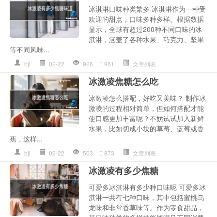
冰淇淋口味种类繁多 冰淇淋作为一种受
欢迎的甜点，口味多种多样。根据数据
显示，全球有超过200种不同口味的冰
淇淋，涵盖了各种水果、巧克力、坚果
等不同风味...
bjl
02-22
926
961
文章列表
冰激凌焦糖怎么吃
冰激凌怎么搭配，好吃又美味？ 制作冰
激凌的过程相对简单，但如何搭配才能
使口感更加丰富呢？不妨试试加入新鲜
水果，比如切成小块的草莓、蓝莓或香
蕉，这样...
bjl
02-22
503
873
文章列表
冰激凌有多少焦糖
可爱多冰淇淋有多少种口味呢 可爱多冰
淇淋一共有七种口味，其中包括蜜桃乌
龙味和非常香草味等。作为零食甜品，