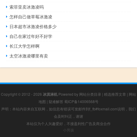
索菲亚卖冰激凌吗
怎样自己做草莓冰激凌
日本超市冰激凌价格多少
自己在家过年好不好学
长江大学怎样啊
太空冰激凌哪里有卖
Copyright © 2012 - 2026
冰淇淋机
Powered by
网站分类目录
|
精选推荐文章
|
网站
地图
|
疑难解答
蜀ICP备14006568号
声明：本站内容来自互联网，如信息有错误可发邮件到f_fb#foxmail.com说明，我们
会及时纠正，谢谢
本站仅为个人兴趣爱好，不接盈利性广告及商业合作
小男孩