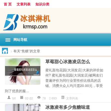
首 页
文章列表
知识分类
网站导航
>
有关“焦糖”的文章
草莓甜心冰激凌店怎么
蜜礼面包花园(大润发店)大家的评价如
何? 蜜礼面包花园(大润发店)被网友们
普遍评价为同行业里性价比很高的店
铺。消费大众人均只需20.00元，享受
到了优质的服...
blt
02-22
78
693
文章列表
冰激凌有多少焦糖味道