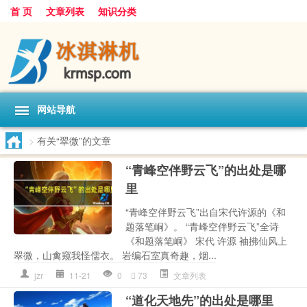
首 页
文章列表
知识分类
网站导航
>
有关“翠微”的文章
“青峰空伴野云飞”的出处是哪
里
“青峰空伴野云飞”出自宋代许源的《和
题落笔峒》。 “青峰空伴野云飞”全诗
《和题落笔峒》 宋代 许源 袖拂仙风上
翠微，山禽窥我怪儒衣。 岩编石室真奇趣，烟...
jzr
11-21
0
73
文章列表
“道化天地先”的出处是哪里