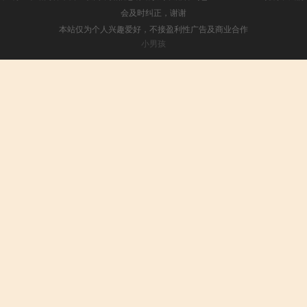
会及时纠正，谢谢
本站仅为个人兴趣爱好，不接盈利性广告及商业合作
小男孩