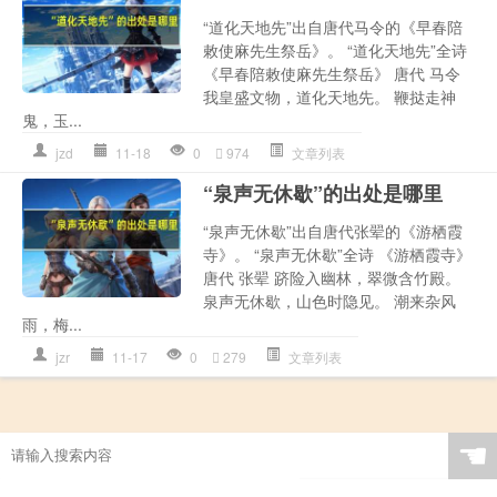
“道化天地先”出自唐代马令的《早春陪
敕使麻先生祭岳》。 “道化天地先”全诗
《早春陪敕使麻先生祭岳》 唐代 马令
我皇盛文物，道化天地先。 鞭挞走神
鬼，玉...
jzd
11-18
0
974
文章列表
“泉声无休歇”的出处是哪里
“泉声无休歇”出自唐代张翚的《游栖霞
寺》。 “泉声无休歇”全诗 《游栖霞寺》
唐代 张翚 跻险入幽林，翠微含竹殿。
泉声无休歇，山色时隐见。 潮来杂风
雨，梅...
jzr
11-17
0
279
文章列表
☚