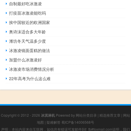
自制最好吃冰激凌
打疫苗冰激凌能吃吗
挨中国较近的欧洲国家
奥诗沫适合多大年龄
潍坊冬天气温多少度
冰激凌镜面蛋糕的做法
加盟什么冰激凌好
冰激凌市场消费情况分析
22年高考为什么这么难
Copyright © 2012 - 2026
冰淇淋机
Powered by
网站分类目录
|
精选推荐文章
|
网站
地图
|
疑难解答
蜀ICP备14006568号
声明：本站内容来自互联网，如信息有错误可发邮件到f_fb#foxmail.com说明，我们