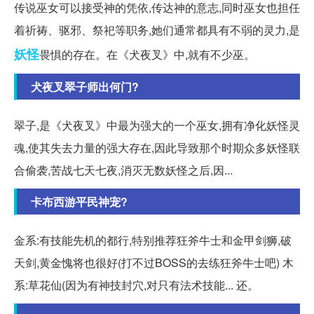
传说巫女可以接受神的凭依,传达神的意志,同时巫女也担任
着祈祷、驱邪、祭祀等职务,她们通常都具有不弱的灵力,是
妖怪
畏惧的存在。在《犬夜叉》中,就有不少巫。
犬夜叉翠子师出何门?
翠子,是《犬夜叉》中最为强大的一个巫女,拥有净化妖怪灵
魂,使其失去力量的强大存在,因此导致那个时期众多妖怪联
合偷袭,苦战七天七夜,消灭无数妖怪之后,因...
卡布西游平民神宠?
金系:有技能先机的都行,特别推荐狂斧牛士和金甲剑狮,破
天剑,黄金愧将也很好(打不过BOSS的去练狂斧牛士吧) 木
系:草花仙(因为有神技封穴,对只有法术技能... 还。