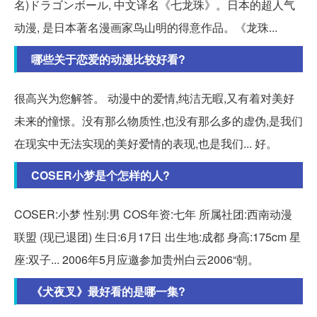
名)ドラゴンボール, 中文译名《七龙珠》。日本的超人气
动漫, 是日本著名漫画家鸟山明的得意作品。《龙珠...
哪些关于恋爱的动漫比较好看?
很高兴为您解答。 动漫中的爱情,纯洁无暇,又有着对美好
未来的憧憬。没有那么物质性,也没有那么多的虚伪,是我们
在现实中无法实现的美好爱情的表现,也是我们... 好。
COSER小梦是个怎样的人?
COSER:小梦 性别:男 COS年资:七年 所属社团:西南动漫
联盟 (现已退团) 生日:6月17日 出生地:成都 身高:175cm 星
座:双子... 2006年5月应邀参加贵州白云2006“朝。
《犬夜叉》最好看的是哪一集?