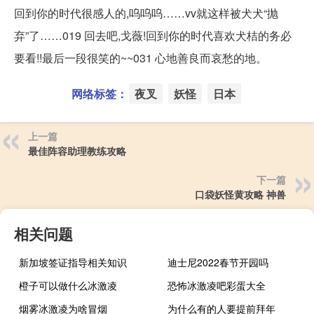
回到你的时代很感人的,呜呜呜……vv就这样被犬犬“抛
弃”了……019 回去吧,戈薇!回到你的时代喜欢犬桔的务必
要看!!最后一段很笑的~~031 心地善良而哀愁的地。
网络标签：
夜叉
妖怪
日本
上一篇
最佳阵容助理教练攻略
下一篇
口袋妖怪黄攻略 神兽
相关问题
新加坡签证指导相关知识
迪士尼2022春节开园吗
橙子可以做什么冰激凌
恐怖冰激凌吧彩蛋大全
烟雾冰激凌为啥冒烟
为什么有的人要提前拜年