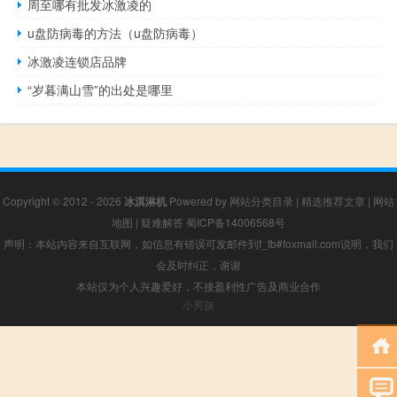
周至哪有批发冰激凌的
u盘防病毒的方法（u盘防病毒）
冰激凌连锁店品牌
“岁暮满山雪”的出处是哪里
Copyright © 2012 - 2026
冰淇淋机
Powered by
网站分类目录
|
精选推荐文章
|
网站
地图
|
疑难解答
蜀ICP备14006568号
声明：本站内容来自互联网，如信息有错误可发邮件到f_fb#foxmail.com说明，我们
会及时纠正，谢谢
本站仅为个人兴趣爱好，不接盈利性广告及商业合作
小男孩