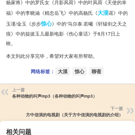
杨家将》中的罗氏女《月影风荷》中的叶风荷《天使的幸
大漠
福》中的李晓涵《精忠岳飞》中的高杨氏《
谣》中的
惊心
玉谨/金玉《步步
》中的“马尔泰·若曦《轩辕剑之天之
痕》中的挞拔玉儿最新电影《伤心童话》于8月17日上
映。
本文到此分享完毕，希望对大家有所帮助。
网络标签：
大漠
惊心
聊斋
上一篇
各种动物的叫声mp3（各种动物的叫声mp3）
下一篇
方中信演的电视剧（关于方中信演的电视剧的介绍）
相关问题