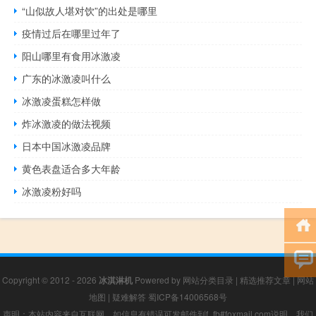
“山似故人堪对饮”的出处是哪里
疫情过后在哪里过年了
阳山哪里有食用冰激凌
广东的冰激凌叫什么
冰激凌蛋糕怎样做
炸冰激凌的做法视频
日本中国冰激凌品牌
黄色表盘适合多大年龄
冰激凌粉好吗
Copyright © 2012 - 2026
冰淇淋机
Powered by
网站分类目录
|
精选推荐文章
|
网站
地图
|
疑难解答
蜀ICP备14006568号
声明：本站内容来自互联网，如信息有错误可发邮件到f_fb#foxmail.com说明，我们