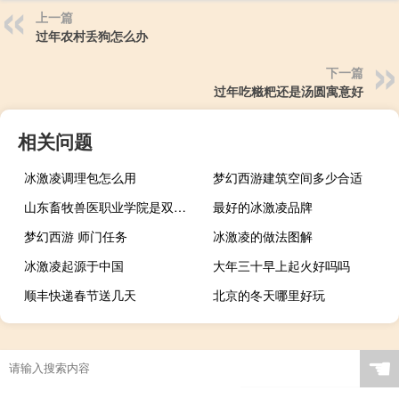
上一篇
过年农村丢狗怎么办
下一篇
过年吃糍粑还是汤圆寓意好
相关问题
冰激凌调理包怎么用
梦幻西游建筑空间多少合适
山东畜牧兽医职业学院是双高吗
最好的冰激凌品牌
梦幻西游 师门任务
冰激凌的做法图解
冰激凌起源于中国
大年三十早上起火好吗吗
顺丰快递春节送几天
北京的冬天哪里好玩
☚