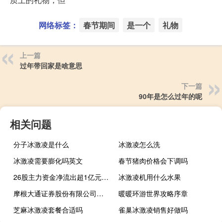
网络标签：
春节期间
是一个
礼物
上一篇
过年带回家是啥意思
下一篇
90年是怎么过年的呢
相关问题
分子冰激凌是什么
冰激凌怎么洗
冰激凌需要膨化吗英文
春节猪肉价格会下调吗
26股主力资金净流出超1亿元比亚迪、剑桥科技净流出超4亿元
冰激凌机用什么水果
摩根大通证券股份有限公司分析师Nick Lai将零跑汽车H股评级上调至超配（之前为中性）目标价38.50港元即有望（较11月3日收盘价）上涨28%
暖暖环游世界攻略序章
芝麻冰激凌套餐合适吗
雀巢冰激凌销售好做吗