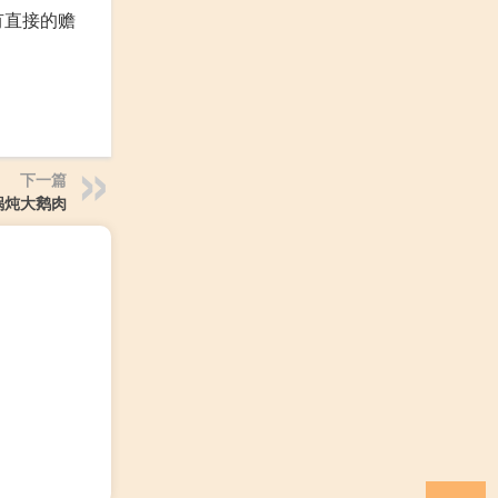
有直接的赡
下一篇
锅炖大鹅肉