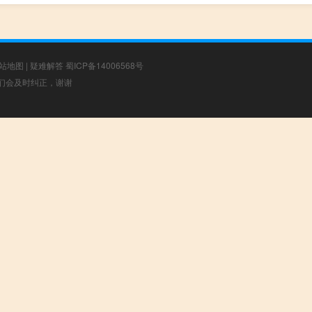
站地图
|
疑难解答
蜀ICP备14006568号
，我们会及时纠正，谢谢