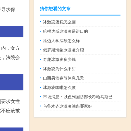
猜你想看的文章
警寻求保
冰激凌蛋糕怎么画
哈根达斯冰激凌是进口的
延边大学法硕怎么样
月内，女方
俄罗斯海象冰激凌介绍
讼，法院会
奇趣冰激凌多少钱
冰激凌为什么不甜
山西男篮春节休息几天
冰激凌咖啡怎么做
市场消息：以色列国防部长称哈马斯已经失去对加沙的控制
制要求女性
乌鲁木齐冰激凌油条哪家好
这不应该被